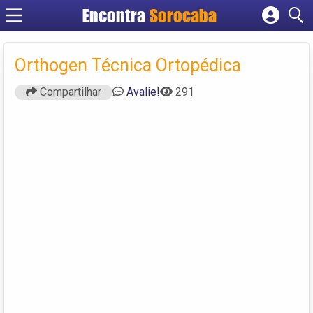
Encontra
Sorocaba
Cadastrar empresa
Fazer login
Orthogen Técnica Ortopédica
Criar conta
Compartilhar
Avalie!
291