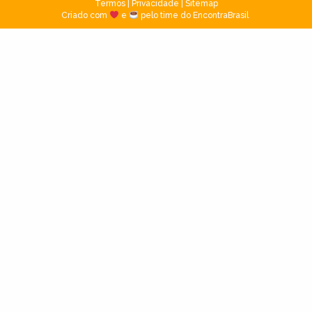
Termos
|
Privacidade
|
Sitemap
Criado com
e
pelo time do EncontraBrasil