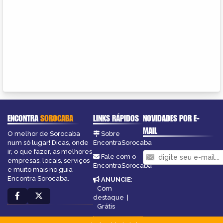
ENCONTRA
SOROCABA
LINKS RÁPIDOS
NOVIDADES POR E-
MAIL
O melhor de Sorocaba
Sobre
num só lugar! Dicas, onde
EncontraSorocaba
ir, o que fazer, as melhores
Fale com o
empresas, locais, serviços
EncontraSorocaba
e muito mais no guia
Encontra Sorocaba.
ANUNCIE
:
Com
destaque
|
Grátis