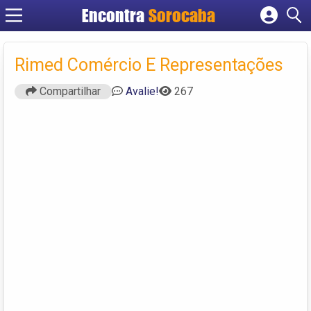
Encontra
Sorocaba
Cadastrar empresa
Fazer login
Rimed Comércio E Representações
Criar conta
Compartilhar
Avalie!
267