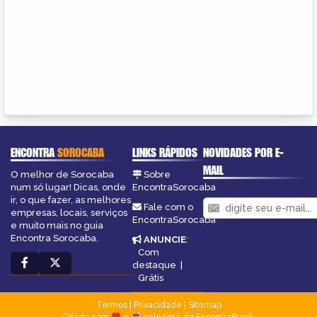
ENCONTRA
SOROCABA
LINKS RÁPIDOS
NOVIDADES POR E-
MAIL
O melhor de Sorocaba
Sobre
num só lugar! Dicas, onde
EncontraSorocaba
ir, o que fazer, as melhores
Fale com o
empresas, locais, serviços
EncontraSorocaba
e muito mais no guia
Encontra Sorocaba.
ANUNCIE
:
Com
destaque
|
Grátis
Termos
|
Privacidade
|
Sitemap
Criado com
e
pelo time do EncontraBrasil