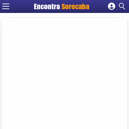
Encontra
Sorocaba
Cadastrar empresa
Fazer login
Criar conta