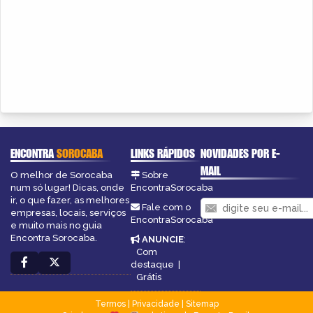
ENCONTRA
SOROCABA
LINKS RÁPIDOS
NOVIDADES POR E-
MAIL
O melhor de Sorocaba
Sobre
num só lugar! Dicas, onde
EncontraSorocaba
ir, o que fazer, as melhores
Fale com o
empresas, locais, serviços
EncontraSorocaba
e muito mais no guia
Encontra Sorocaba.
ANUNCIE
:
Com
destaque
|
Grátis
Termos
|
Privacidade
|
Sitemap