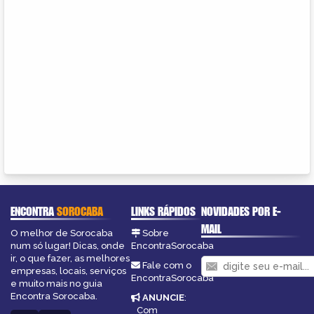
ENCONTRA
SOROCABA
LINKS RÁPIDOS
NOVIDADES POR E-
MAIL
O melhor de Sorocaba
Sobre
num só lugar! Dicas, onde
EncontraSorocaba
ir, o que fazer, as melhores
Fale com o
empresas, locais, serviços
EncontraSorocaba
e muito mais no guia
Encontra Sorocaba.
ANUNCIE
:
Com