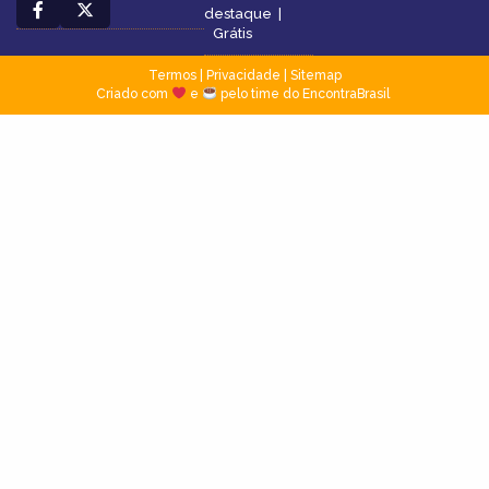
destaque
|
Grátis
Termos
|
Privacidade
|
Sitemap
Criado com
e
pelo time do EncontraBrasil