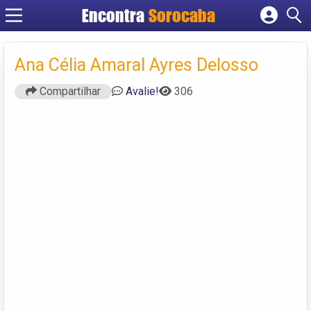
Encontra
Sorocaba
Cadastrar empresa
Fazer login
Ana Célia Amaral Ayres Delosso
Criar conta
Compartilhar
Avalie!
306