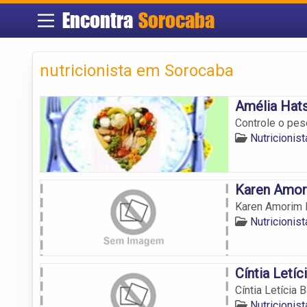
Encontra
Sorocaba
nutricionista em Sorocaba
Amélia Hats
Controle o pes
Nutricionis
Karen Amor
Karen Amorim P
Nutricionis
Cíntia Letíc
Cíntia Letícia B
Nutricionis