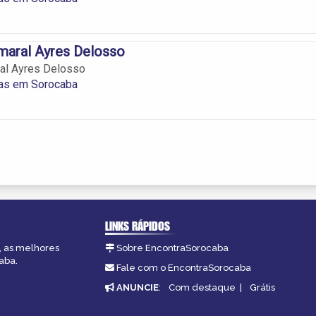
maral Ayres Delosso
ral Ayres Delosso
tas em Sorocaba
LINKS RÁPIDOS
, as melhores
Sobre EncontraSorocaba
aba.
Fale com o EncontraSorocaba
ANUNCIE
:
Com destaque
|
Grátis