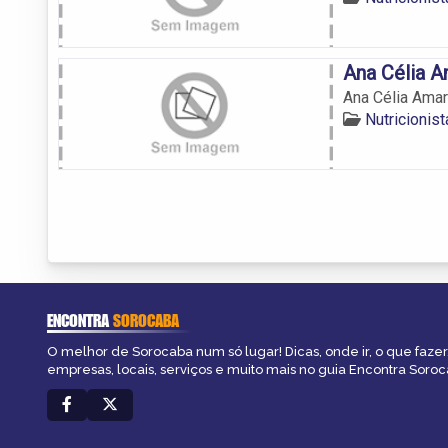
Ana Célia A
Ana Célia Ama
Nutricionis
ENCONTRA
SOROCABA
O melhor de Sorocaba num só lugar! Dicas, onde ir, o que fazer
empresas, locais, serviços e muito mais no guia Encontra Soroc