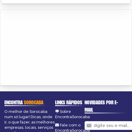
ENCONTRA
SOROCABA
LINKS RÁPIDOS
NOVIDADES POR E-
MAIL
O melhor de Sorocaba
Sobre
num só lugar! Dicas, onde
EncontraSorocaba
ir, o que fazer, as melhores
Fale com o
empresas, locais, serviços
EncontraSorocaba