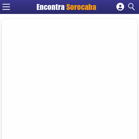
Encontra
Sorocaba
Cadastrar empresa
Fazer login
Criar conta