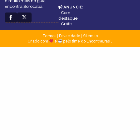
e muito mais no guia
Encontra Sorocaba.
ANUNCIE
:
Com
destaque
|
Grátis
Termos
|
Privacidade
|
Sitemap
Criado com
e
pelo time do EncontraBrasil