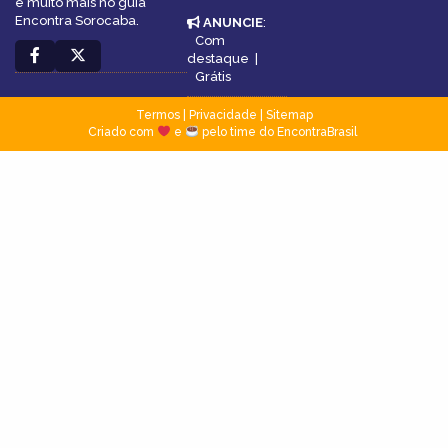
e muito mais no guia
Encontra Sorocaba.
ANUNCIE
:
Com
destaque
|
Grátis
Termos
|
Privacidade
|
Sitemap
Criado com
e
pelo time do EncontraBrasil