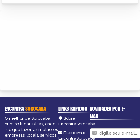
ENCONTRA
SOROCABA
LINKS RÁPIDOS
NOVIDADES POR E-
MAIL
O melhor de Sorocaba
Sobre
num só lugar! Dicas, onde
EncontraSorocaba
ir, o que fazer, as melhores
Fale com o
empresas, locais, serviços
EncontraSorocaba