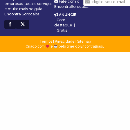
Fale com o
empresas, locais, serviços
EncontraSorocaba
e muito mais no guia
Encontra Sorocaba.
ANUNCIE
:
Com
destaque
|
Grátis
Termos
|
Privacidade
|
Sitemap
Criado com
e
pelo time do EncontraBrasil