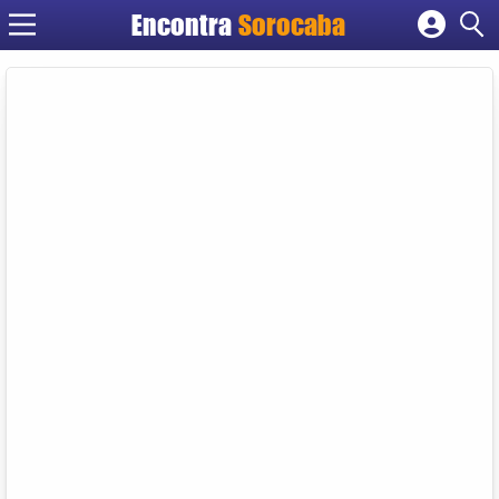
Encontra
Sorocaba
Cadastrar empresa
Fazer login
Criar conta