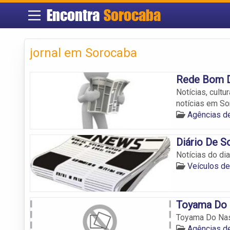
Encontra
Sorocaba
jornal em Sorocaba
Rede Bom D
Notícias, cultu
notícias em So
Agências d
Diário De S
Notícias do di
Veículos d
Toyama Do 
Toyama Do Nas
Agências d