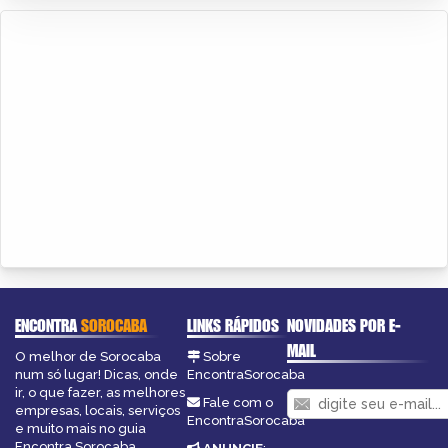
ENCONTRA
SOROCABA
LINKS RÁPIDOS
NOVIDADES POR E-
MAIL
O melhor de Sorocaba
Sobre
num só lugar! Dicas, onde
EncontraSorocaba
ir, o que fazer, as melhores
Fale com o
empresas, locais, serviços
EncontraSorocaba
e muito mais no guia
Encontra Sorocaba.