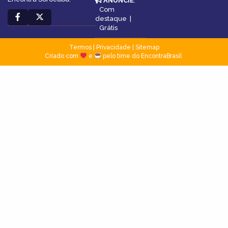
ANUNCIE
:
Com
destaque
|
Grátis
Termos
|
Privacidade
|
Sitemap
Criado com
e
pelo time do EncontraBrasil