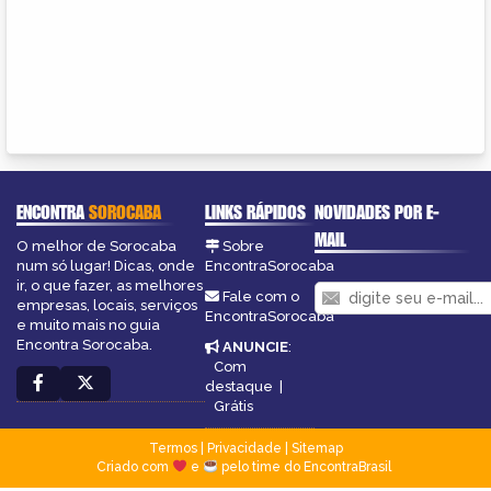
ENCONTRA
SOROCABA
LINKS RÁPIDOS
NOVIDADES POR E-
MAIL
O melhor de Sorocaba
Sobre
num só lugar! Dicas, onde
EncontraSorocaba
ir, o que fazer, as melhores
Fale com o
empresas, locais, serviços
EncontraSorocaba
e muito mais no guia
Encontra Sorocaba.
ANUNCIE
:
Com
destaque
|
Grátis
Termos
|
Privacidade
|
Sitemap
Criado com
e
pelo time do EncontraBrasil