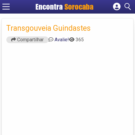
Encontra
Sorocaba
Cadastrar empresa
Fazer login
Transgouveia Guindastes
Criar conta
Compartilhar
Avalie!
365