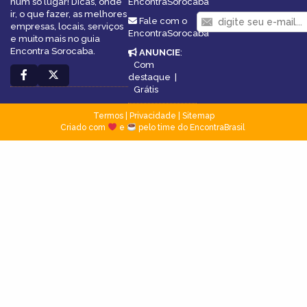
num só lugar! Dicas, onde
EncontraSorocaba
ir, o que fazer, as melhores
Fale com o
empresas, locais, serviços
EncontraSorocaba
e muito mais no guia
Encontra Sorocaba.
ANUNCIE
:
Com
destaque
|
Grátis
Termos
|
Privacidade
|
Sitemap
Criado com
e
pelo time do EncontraBrasil