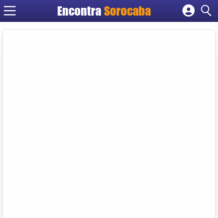
Encontra
Sorocaba
Cadastrar empresa
Fazer login
Criar conta