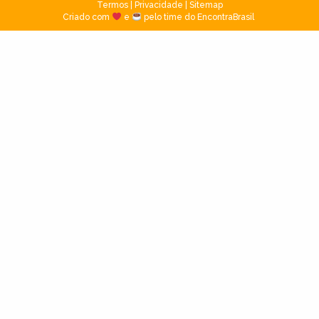
Termos
|
Privacidade
|
Sitemap
Criado com
e
pelo time do EncontraBrasil