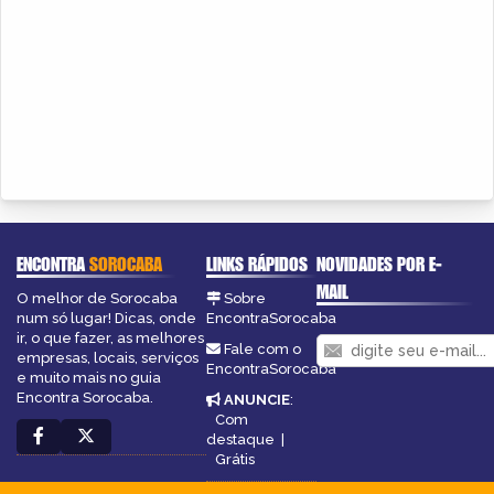
ENCONTRA
SOROCABA
LINKS RÁPIDOS
NOVIDADES POR E-
MAIL
O melhor de Sorocaba
Sobre
num só lugar! Dicas, onde
EncontraSorocaba
ir, o que fazer, as melhores
Fale com o
empresas, locais, serviços
EncontraSorocaba
e muito mais no guia
Encontra Sorocaba.
ANUNCIE
:
Com
destaque
|
Grátis