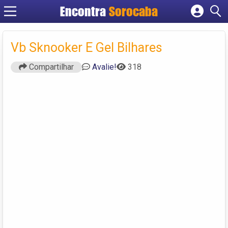
Encontra
Sorocaba
Cadastrar empresa
Fazer login
Vb Sknooker E Gel Bilhares
Criar conta
Compartilhar
Avalie!
318