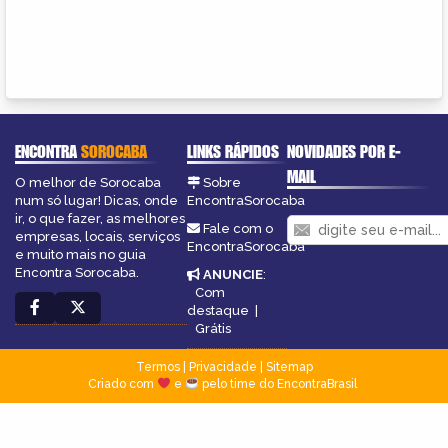
ENCONTRA
SOROCABA
LINKS RÁPIDOS
NOVIDADES POR E-
MAIL
O melhor de Sorocaba
Sobre
num só lugar! Dicas, onde
EncontraSorocaba
ir, o que fazer, as melhores
Fale com o
empresas, locais, serviços
EncontraSorocaba
e muito mais no guia
Encontra Sorocaba.
ANUNCIE
:
Com
destaque
|
Grátis
Termos
|
Privacidade
|
Sitemap
Criado com
e
pelo time do EncontraBrasil