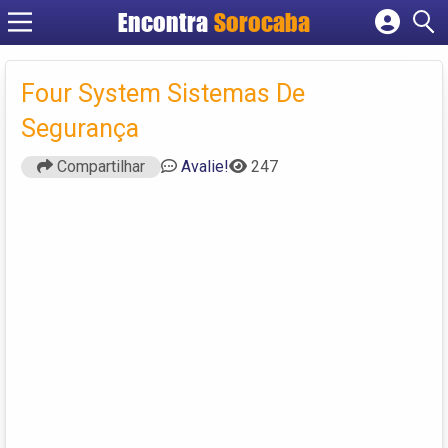
Encontra
Sorocaba
Cadastrar empresa
Fazer login
Four System Sistemas De
Criar conta
Segurança
Compartilhar
Avalie!
247