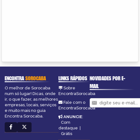
ENCONTRA
SOROCABA
LINKS RÁPIDOS
NOVIDADES POR E-
MAIL
O melhor de Sorocaba
Sobre
num só lugar! Dicas, onde
EncontraSorocaba
ir, o que fazer, as melhores
Fale com o
empresas, locais, serviços
EncontraSorocaba
e muito mais no guia
Encontra Sorocaba.
ANUNCIE
:
Com
destaque
|
Grátis