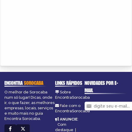
ENCONTRA
SOROCABA
LINKS RÁPIDOS
NOVIDADES POR E-
MAIL
O melhor de Sorocaba
Sobre
num só lugar! Dicas, onde
EncontraSorocaba
ir, o que fazer, as melhores
Fale com o
empresas, locais, serviços
EncontraSorocaba
e muito mais no guia
Encontra Sorocaba.
ANUNCIE
:
Com
destaque
|