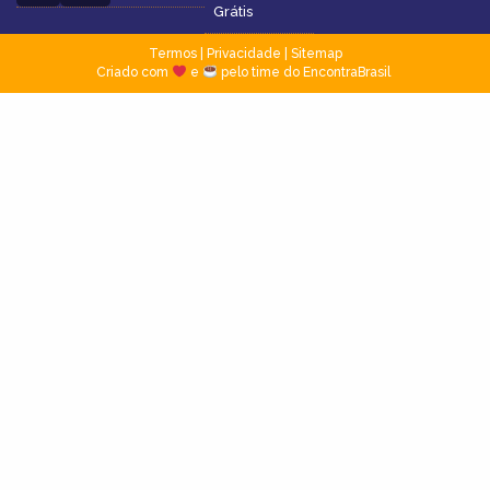
Grátis
Termos
|
Privacidade
|
Sitemap
Criado com
e
pelo time do EncontraBrasil