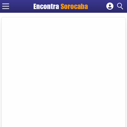
Encontra
Sorocaba
Cadastrar empresa
Fazer login
Criar conta