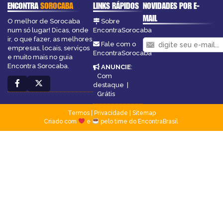
ENCONTRA
SOROCABA
LINKS RÁPIDOS
NOVIDADES POR E-
MAIL
O melhor de Sorocaba
Sobre
num só lugar! Dicas, onde
EncontraSorocaba
ir, o que fazer, as melhores
Fale com o
empresas, locais, serviços
EncontraSorocaba
e muito mais no guia
Encontra Sorocaba.
ANUNCIE
:
Com
destaque
|
Grátis
Termos
|
Privacidade
|
Sitemap
Criado com
e
pelo time do EncontraBrasil