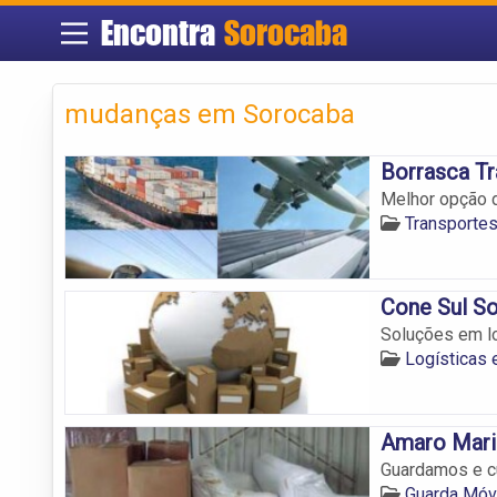
Encontra
Sorocaba
mudanças em Sorocaba
Borrasca Tr
Melhor opção 
Transporte
Cone Sul So
Soluções em lo
Logísticas
Amaro Mari
Guardamos e c
Guarda Móv