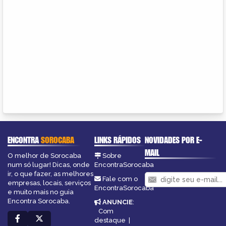
ENCONTRA
SOROCABA
LINKS RÁPIDOS
NOVIDADES POR E-
MAIL
O melhor de Sorocaba
Sobre
num só lugar! Dicas, onde
EncontraSorocaba
ir, o que fazer, as melhores
Fale com o
empresas, locais, serviços
EncontraSorocaba
e muito mais no guia
Encontra Sorocaba.
ANUNCIE
:
Com
destaque
|