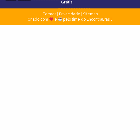
Grátis
Termos
|
Privacidade
|
Sitemap
Criado com
e
pelo time do EncontraBrasil