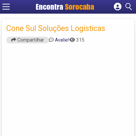
Encontra
Sorocaba
Cadastrar empresa
Fazer login
Cone Sul Soluções Logísticas
Criar conta
Compartilhar
Avalie!
315