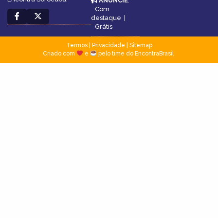
ANUNCIE
:
Com
destaque
|
Grátis
Termos
|
Privacidade
|
Sitemap
Criado com
e
pelo time do EncontraBrasil