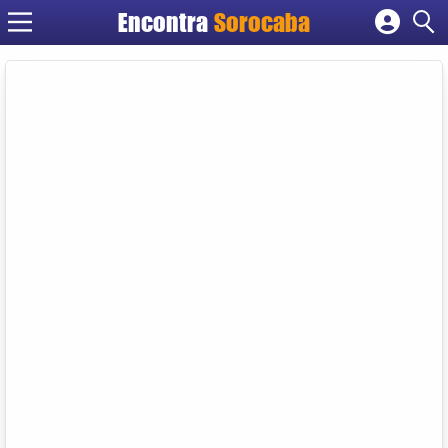
Encontra
Sorocaba
Cadastrar empresa
Fazer login
Criar conta