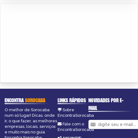
ENCONTRA
SOROCABA
LINKS RÁPIDOS
NOVIDADES POR E-
MAIL
O melhor de Sorocaba
Sobre
num só lugar! Dicas, onde
EncontraSorocaba
ir, o que fazer, as melhores
Fale com o
empresas, locais, serviços
EncontraSorocaba
e muito mais no guia
Encontra Sorocaba.