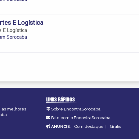
rtes E Logística
s E Logística
 em Sorocaba
LINKS RÁPIDOS
, as melhores
Sobre EncontraSorocaba
aba.
Fale com o EncontraSorocaba
ANUNCIE
:
Com destaque
|
Grátis