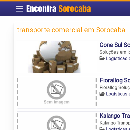
Encontra
Sorocaba
transporte comercial em Sorocaba
Cone Sul So
Soluções em lo
Logísticas
Fiorallog S
Fiorallog Solu
Logísticas
Kalango Tra
Kalango Transp
Logísticas