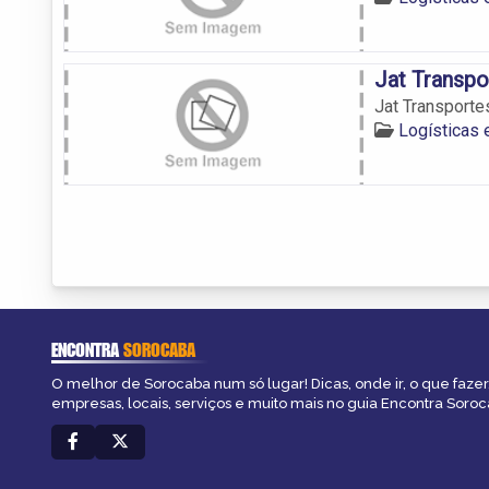
Jat Transpo
Jat Transporte
Logísticas
ENCONTRA
SOROCABA
O melhor de Sorocaba num só lugar! Dicas, onde ir, o que fazer
empresas, locais, serviços e muito mais no guia Encontra Soroc