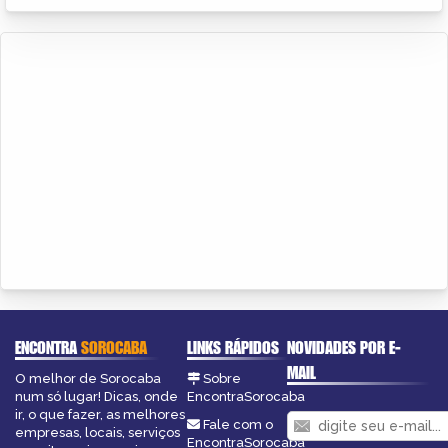
ENCONTRA
SOROCABA
LINKS RÁPIDOS
NOVIDADES POR E-
MAIL
O melhor de Sorocaba
Sobre
num só lugar! Dicas, onde
EncontraSorocaba
ir, o que fazer, as melhores
Fale com o
empresas, locais, serviços
EncontraSorocaba