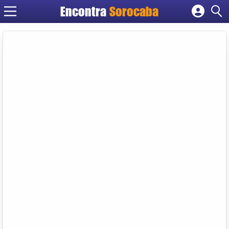
Encontra
Sorocaba
Cadastrar empresa
Fazer login
Criar conta