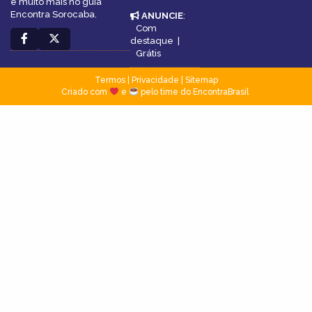
e muito mais no guia
Encontra Sorocaba.
ANUNCIE
:
Com
destaque
|
Grátis
Termos
|
Privacidade
|
Sitemap
Criado com
e
pelo time do EncontraBrasil