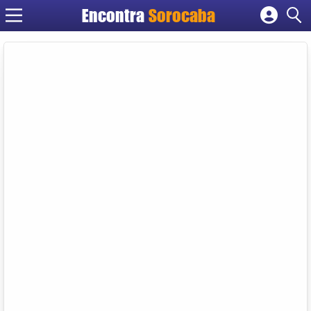
Encontra
Sorocaba
Cadastrar empresa
Fazer login
Criar conta