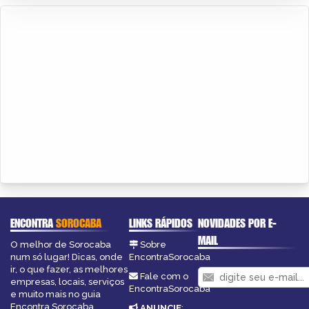
ENCONTRA
SOROCABA
LINKS RÁPIDOS
NOVIDADES POR E-
MAIL
O melhor de Sorocaba
Sobre
num só lugar! Dicas, onde
EncontraSorocaba
ir, o que fazer, as melhores
Fale com o
empresas, locais, serviços
EncontraSorocaba
e muito mais no guia
Encontra Sorocaba.
ANUNCIE
: