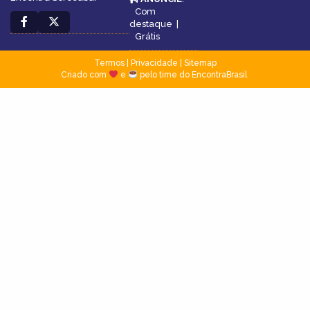
Com
destaque
|
Grátis
Termos
|
Privacidade
|
Sitemap
Criado com
e
pelo time do EncontraBrasil