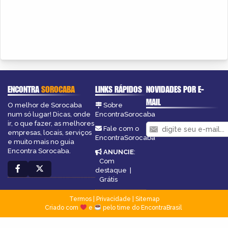
ENCONTRA
SOROCABA
LINKS RÁPIDOS
NOVIDADES POR E-
MAIL
O melhor de Sorocaba
Sobre
num só lugar! Dicas, onde
EncontraSorocaba
ir, o que fazer, as melhores
Fale com o
empresas, locais, serviços
EncontraSorocaba
e muito mais no guia
Encontra Sorocaba.
ANUNCIE
:
Com
destaque
|
Grátis
Termos
|
Privacidade
|
Sitemap
Criado com
e
pelo time do EncontraBrasil