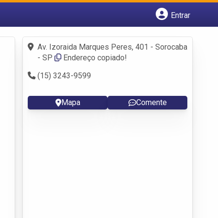
Entrar
Cadastrar empresa
Fazer login
Av. Izoraida Marques Peres, 401 - Sorocaba
Criar conta
- SP
Endereço copiado!
(15) 3243-9599
Mapa
Comente