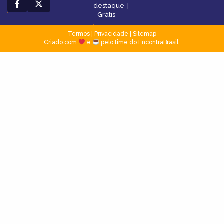
destaque
|
Grátis
Termos
|
Privacidade
|
Sitemap
Criado com
e
pelo time do EncontraBrasil