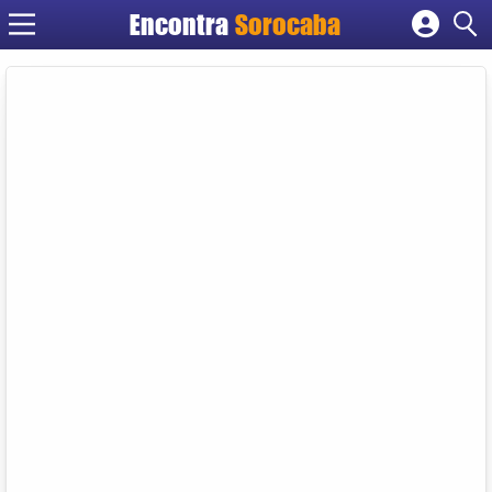
Encontra
Sorocaba
Cadastrar empresa
Fazer login
Criar conta