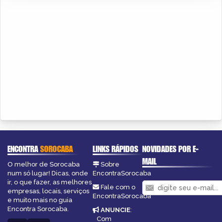
ENCONTRA
SOROCABA
LINKS RÁPIDOS
NOVIDADES POR E-
MAIL
O melhor de Sorocaba
Sobre
num só lugar! Dicas, onde
EncontraSorocaba
ir, o que fazer, as melhores
Fale com o
empresas, locais, serviços
EncontraSorocaba
e muito mais no guia
Encontra Sorocaba.
ANUNCIE
:
Com