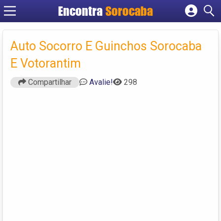
Encontra
Sorocaba
Cadastrar empresa
Fazer login
Auto Socorro E Guinchos Sorocaba
Criar conta
E Votorantim
Compartilhar
Avalie!
298