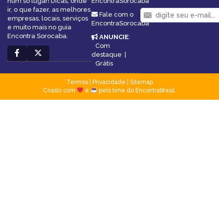
num só lugar! Dicas, onde
EncontraSorocaba
ir, o que fazer, as melhores
Fale com o
empresas, locais, serviços
EncontraSorocaba
e muito mais no guia
Encontra Sorocaba.
ANUNCIE
:
Com
destaque
|
Grátis
Termos
|
Privacidade
|
Sitemap
Criado com
e
pelo time do EncontraBrasil