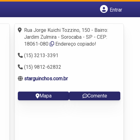
Entrar
Cadastrar empresa
Fazer login
Rua Jorge Kuichi Tozzino, 150 - Bairro:
Criar conta
Jardim Zulmira - Sorocaba - SP - CEP:
18061-080
Endereço copiado!
(15) 3213-3391
(15) 9812-62832
starguinchos.com.br
Mapa
Comente