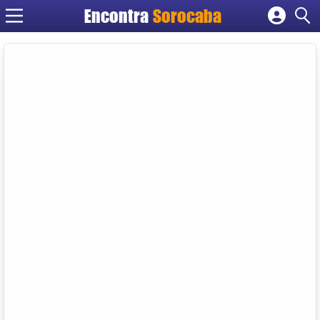
Encontra
Sorocaba
Cadastrar empresa
Fazer login
Criar conta