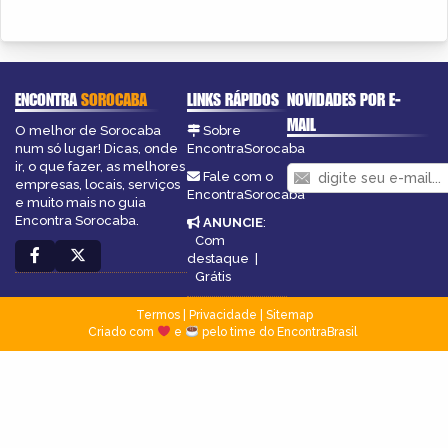
ENCONTRA
SOROCABA
LINKS RÁPIDOS
NOVIDADES POR E-
MAIL
O melhor de Sorocaba
Sobre
num só lugar! Dicas, onde
EncontraSorocaba
ir, o que fazer, as melhores
Fale com o
empresas, locais, serviços
EncontraSorocaba
e muito mais no guia
Encontra Sorocaba.
ANUNCIE
:
Com
destaque
|
Grátis
Termos
|
Privacidade
|
Sitemap
Criado com
e
pelo time do EncontraBrasil