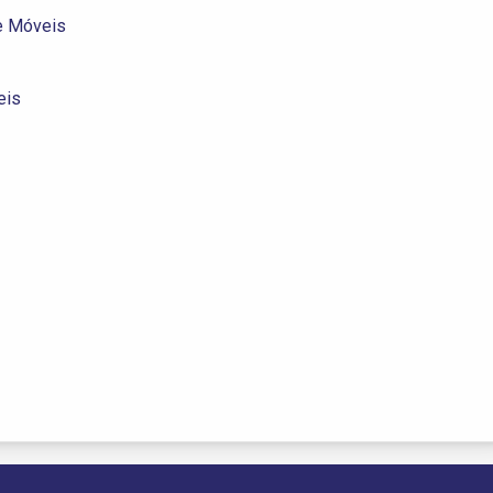
e Móveis
eis