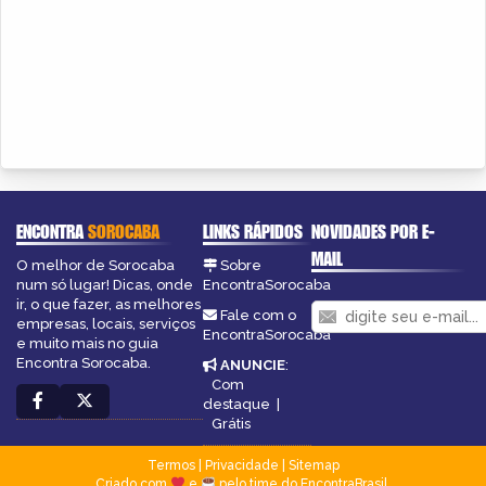
ENCONTRA
SOROCABA
LINKS RÁPIDOS
NOVIDADES POR E-
MAIL
O melhor de Sorocaba
Sobre
num só lugar! Dicas, onde
EncontraSorocaba
ir, o que fazer, as melhores
Fale com o
empresas, locais, serviços
EncontraSorocaba
e muito mais no guia
Encontra Sorocaba.
ANUNCIE
:
Com
destaque
|
Grátis
Termos
|
Privacidade
|
Sitemap
Criado com
e
pelo time do EncontraBrasil