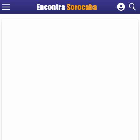
Encontra
Sorocaba
Cadastrar empresa
Fazer login
Criar conta