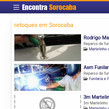
Encontra
Sorocaba
retoques em Sorocaba
Rodrigo Mar
Reparos de fun
Martelinho
Asm Funilar
Reparos de fun
Funilaria e
3m Marteli
3m Martelinho
Martelinho