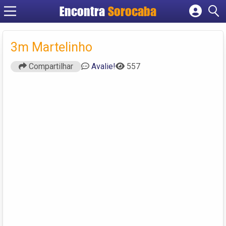
Encontra
Sorocaba
Cadastrar empresa
Fazer login
3m Martelinho
Criar conta
Compartilhar
Avalie!
557