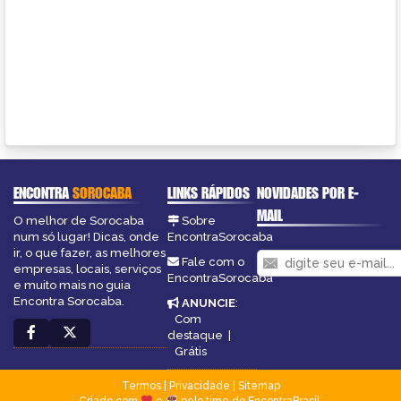
ENCONTRA
SOROCABA
LINKS RÁPIDOS
NOVIDADES POR E-
MAIL
O melhor de Sorocaba
Sobre
num só lugar! Dicas, onde
EncontraSorocaba
ir, o que fazer, as melhores
Fale com o
empresas, locais, serviços
EncontraSorocaba
e muito mais no guia
Encontra Sorocaba.
ANUNCIE
:
Com
destaque
|
Grátis
Termos
|
Privacidade
|
Sitemap
Criado com
e
pelo time do EncontraBrasil