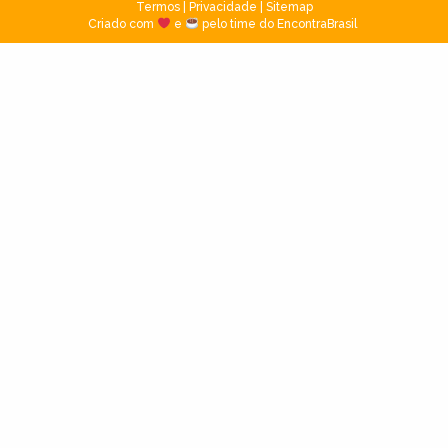
Termos
|
Privacidade
|
Sitemap
Criado com
e
pelo time do EncontraBrasil