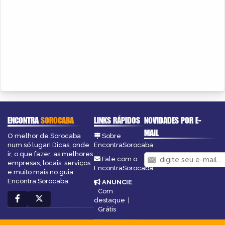
ENCONTRA
SOROCABA
LINKS RÁPIDOS
NOVIDADES POR E-
MAIL
O melhor de Sorocaba
Sobre
num só lugar! Dicas, onde
EncontraSorocaba
ir, o que fazer, as melhores
Fale com o
empresas, locais, serviços
EncontraSorocaba
e muito mais no guia
Encontra Sorocaba.
ANUNCIE
:
Com
destaque
|
Grátis