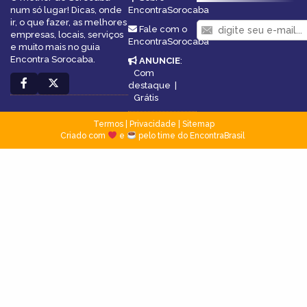
num só lugar! Dicas, onde
EncontraSorocaba
ir, o que fazer, as melhores
Fale com o
empresas, locais, serviços
EncontraSorocaba
e muito mais no guia
Encontra Sorocaba.
ANUNCIE
:
Com
destaque
|
Grátis
Termos
|
Privacidade
|
Sitemap
Criado com
e
pelo time do EncontraBrasil