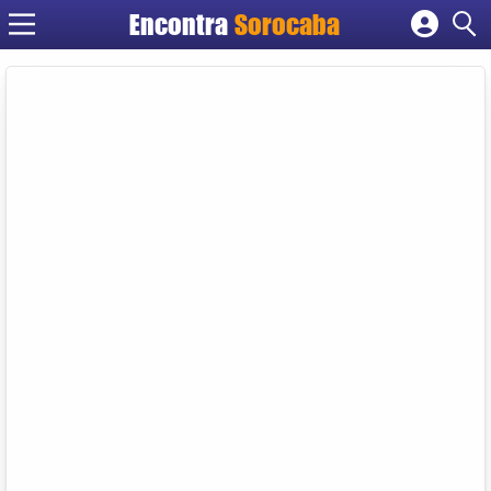
Encontra
Sorocaba
Cadastrar empresa
Fazer login
Criar conta