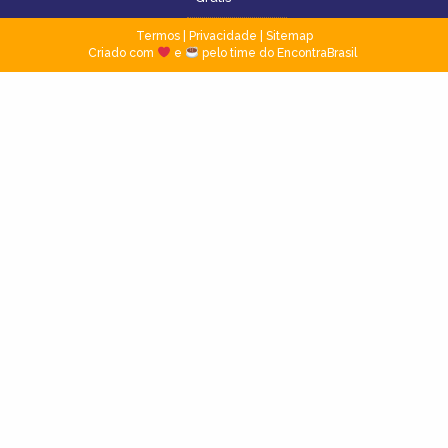
Termos
|
Privacidade
|
Sitemap
Criado com
e
pelo time do EncontraBrasil