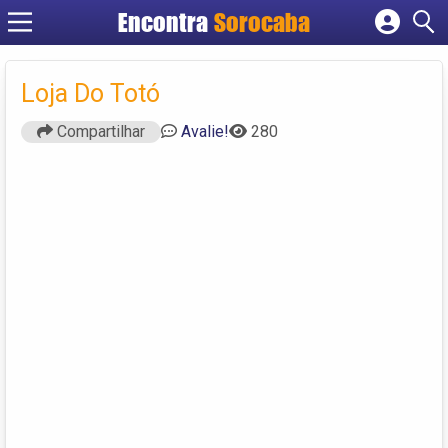
Encontra
Sorocaba
Cadastrar empresa
Fazer login
Loja Do Totó
Criar conta
Compartilhar
Avalie!
280