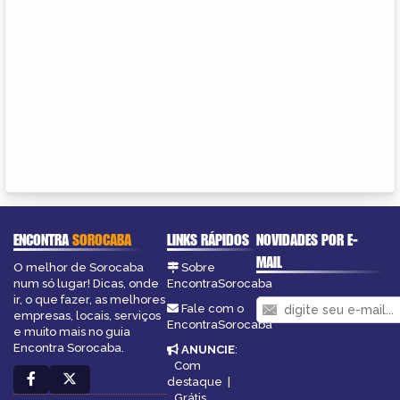
ENCONTRA
SOROCABA
LINKS RÁPIDOS
NOVIDADES POR E-
MAIL
O melhor de Sorocaba
Sobre
num só lugar! Dicas, onde
EncontraSorocaba
ir, o que fazer, as melhores
Fale com o
empresas, locais, serviços
EncontraSorocaba
e muito mais no guia
Encontra Sorocaba.
ANUNCIE
:
Com
destaque
|
Grátis