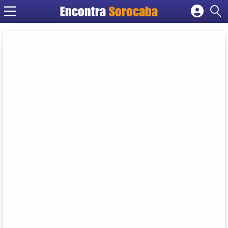
Encontra
Sorocaba
Cadastrar empresa
Fazer login
Criar conta