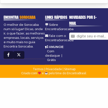
ENCONTRA
SOROCABA
LINKS RÁPIDOS
NOVIDADES POR E-
MAIL
O melhor de Sorocaba
Sobre
num só lugar! Dicas, onde
EncontraSorocaba
ir, o que fazer, as melhores
Fale com o
empresas, locais, serviços
EncontraSorocaba
e muito mais no guia
Encontra Sorocaba.
ANUNCIE
:
Com
destaque
|
Grátis
Termos
|
Privacidade
|
Sitemap
Criado com
e
pelo time do EncontraBrasil