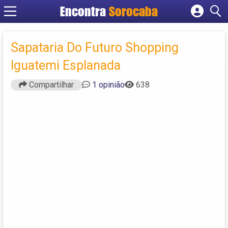
Encontra
Sorocaba
Cadastrar empresa
Fazer login
Sapataria Do Futuro Shopping
Criar conta
Iguatemi Esplanada
Compartilhar
1 opinião
638