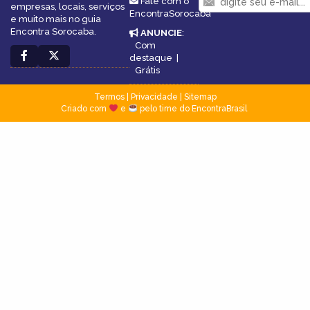
Fale com o
empresas, locais, serviços
EncontraSorocaba
e muito mais no guia
Encontra Sorocaba.
ANUNCIE
:
Com
destaque
|
Grátis
Termos
|
Privacidade
|
Sitemap
Criado com
e
pelo time do EncontraBrasil