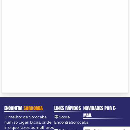
ENCONTRA
SOROCABA
LINKS RÁPIDOS
NOVIDADES POR E-
MAIL
O melhor de Sorocaba
Sobre
num só lugar! Dicas, onde
EncontraSorocaba
ir, o que fazer, as melhores