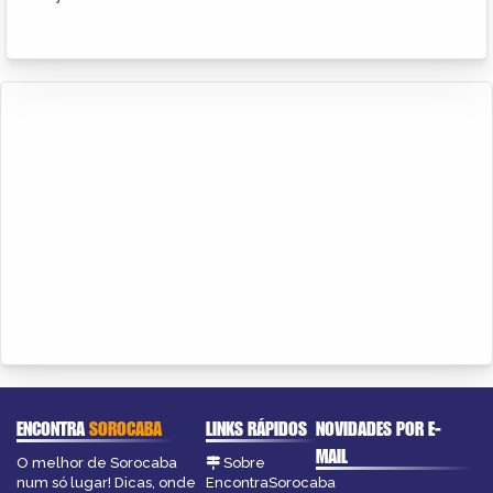
ENCONTRA
SOROCABA
LINKS RÁPIDOS
NOVIDADES POR E-
MAIL
O melhor de Sorocaba
Sobre
num só lugar! Dicas, onde
EncontraSorocaba