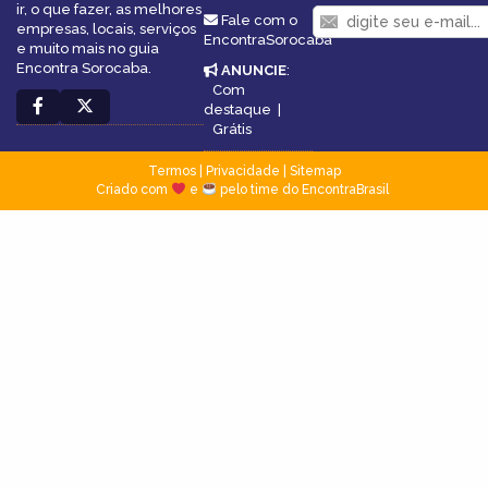
ir, o que fazer, as melhores
Fale com o
empresas, locais, serviços
EncontraSorocaba
e muito mais no guia
Encontra Sorocaba.
ANUNCIE
:
Com
destaque
|
Grátis
Termos
|
Privacidade
|
Sitemap
Criado com
e
pelo time do EncontraBrasil