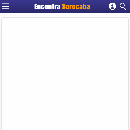
Encontra
Sorocaba
Cadastrar empresa
Fazer login
Criar conta