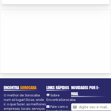
ENCONTRA
SOROCABA
LINKS RÁPIDOS
NOVIDADES POR E-
MAIL
O melhor de Sorocaba
Sobre
num só lugar! Dicas, onde
EncontraSorocaba
ir, o que fazer, as melhores
Fale com o
empresas, locais, serviços