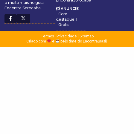
EncontraSorocaba
e muito mais no guia
Encontra Sorocaba.
ANUNCIE
:
Com
destaque
|
Grátis
Termos
|
Privacidade
|
Sitemap
Criado com
e
pelo time do EncontraBrasil