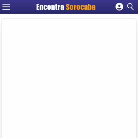
Encontra
Sorocaba
Cadastrar empresa
Fazer login
Criar conta