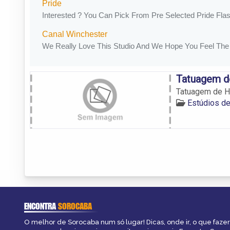
Tatuagem de
Tatuagem de He
Estúdios d
ENCONTRA
SOROCABA
O melhor de Sorocaba num só lugar! Dicas, onde ir, o que fazer