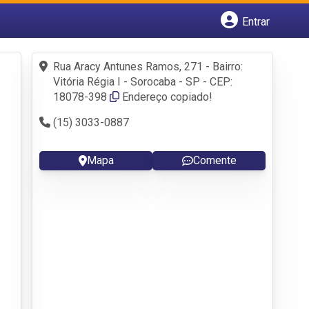
Entrar
Cadastrar empresa
Fazer login
Rua Aracy Antunes Ramos, 271 - Bairro:
Criar conta
Vitória Régia I - Sorocaba - SP - CEP:
18078-398
Endereço copiado!
(15) 3033-0887
Mapa
Comente