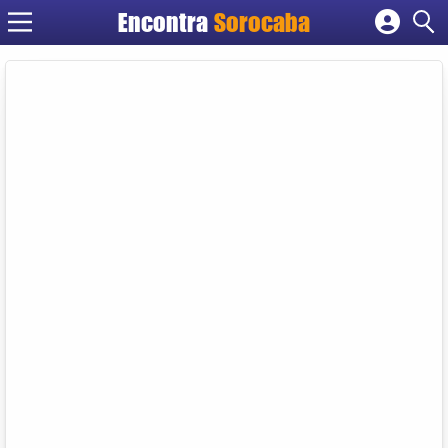
Encontra
Sorocaba
Cadastrar empresa
Fazer login
Criar conta