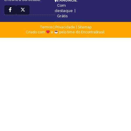
ANUNCIE
:
Com
destaque
|
Grátis
Termos
|
Privacidade
|
Sitemap
Criado com
e
pelo time do EncontraBrasil