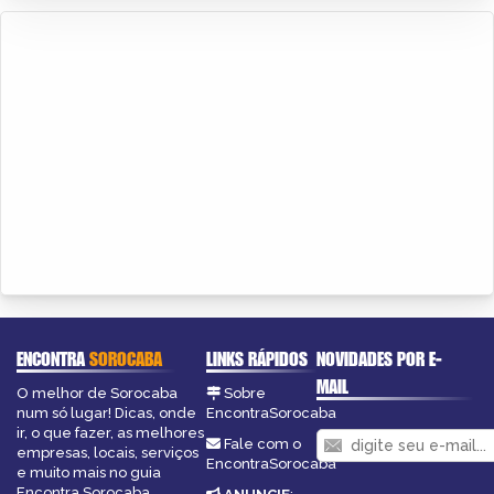
ENCONTRA
SOROCABA
LINKS RÁPIDOS
NOVIDADES POR E-
MAIL
O melhor de Sorocaba
Sobre
num só lugar! Dicas, onde
EncontraSorocaba
ir, o que fazer, as melhores
Fale com o
empresas, locais, serviços
EncontraSorocaba
e muito mais no guia
Encontra Sorocaba.