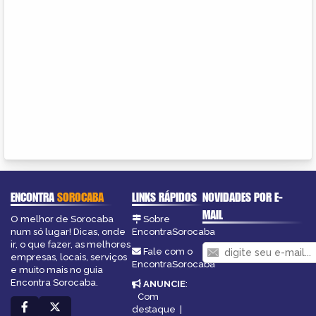
ENCONTRA
SOROCABA
LINKS RÁPIDOS
NOVIDADES POR E-
MAIL
O melhor de Sorocaba
Sobre
num só lugar! Dicas, onde
EncontraSorocaba
ir, o que fazer, as melhores
Fale com o
empresas, locais, serviços
EncontraSorocaba
e muito mais no guia
Encontra Sorocaba.
ANUNCIE
:
Com
destaque
|