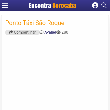
Encontra
Sorocaba
Cadastrar empresa
Fazer login
Ponto Táxi São Roque
Criar conta
Compartilhar
Avalie!
280