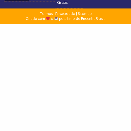
Grátis
Termos
|
Privacidade
|
Sitemap
Criado com
e
pelo time do EncontraBrasil