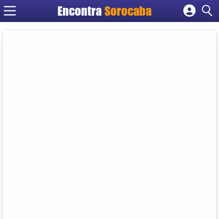
Encontra
Sorocaba
Cadastrar empresa
Fazer login
Criar conta