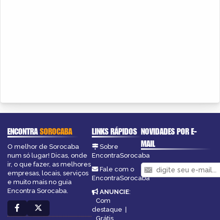
ENCONTRA
SOROCABA
LINKS RÁPIDOS
NOVIDADES POR E-
MAIL
O melhor de Sorocaba
Sobre
num só lugar! Dicas, onde
EncontraSorocaba
ir, o que fazer, as melhores
Fale com o
empresas, locais, serviços
EncontraSorocaba
e muito mais no guia
Encontra Sorocaba.
ANUNCIE
:
Com
destaque
|
Grátis