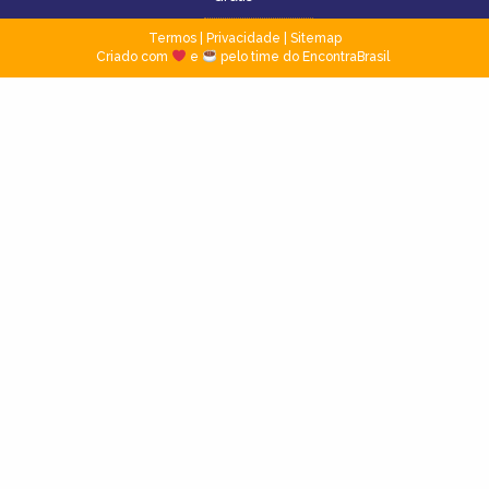
Termos
|
Privacidade
|
Sitemap
Criado com
e
pelo time do EncontraBrasil