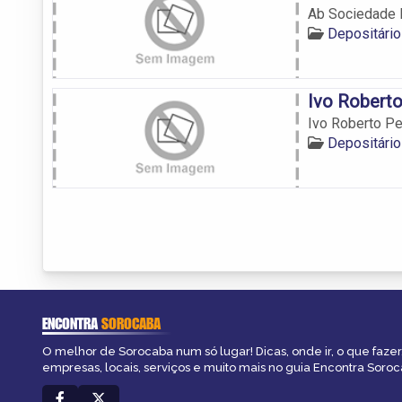
Ab Sociedade
Depositári
Ivo Robert
Ivo Roberto P
Depositári
ENCONTRA
SOROCABA
O melhor de Sorocaba num só lugar! Dicas, onde ir, o que fazer
empresas, locais, serviços e muito mais no guia Encontra Soroc