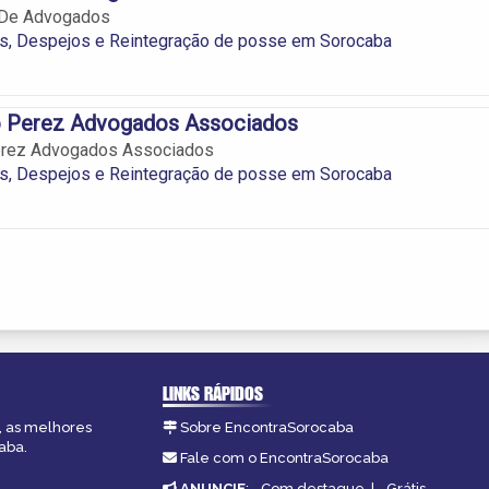
 De Advogados
os, Despejos e Reintegração de posse em Sorocaba
o Perez Advogados Associados
erez Advogados Associados
os, Despejos e Reintegração de posse em Sorocaba
LINKS RÁPIDOS
, as melhores
Sobre EncontraSorocaba
aba.
Fale com o EncontraSorocaba
ANUNCIE
:
Com destaque
|
Grátis