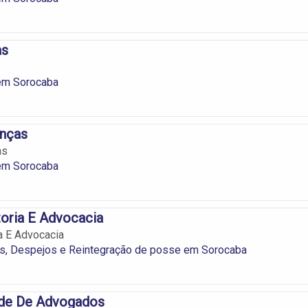
as
em Sorocaba
nças
as
em Sorocaba
oria E Advocacia
a E Advocacia
os, Despejos e Reintegração de posse em Sorocaba
de De Advogados