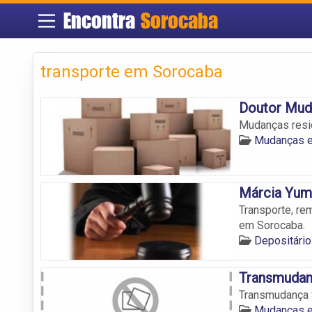
Encontra
Sorocaba
transporte em Sorocaba
Doutor Mud
Mudanças resi
Mudanças 
Márcia Yum
Transporte, re
em Sorocaba.
Depositári
Transmudan
Transmudança
Mudanças 