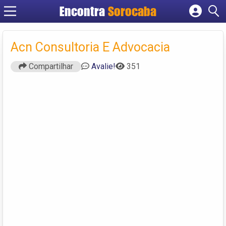
Encontra
Sorocaba
Cadastrar empresa
Fazer login
Acn Consultoria E Advocacia
Criar conta
Compartilhar
Avalie!
351