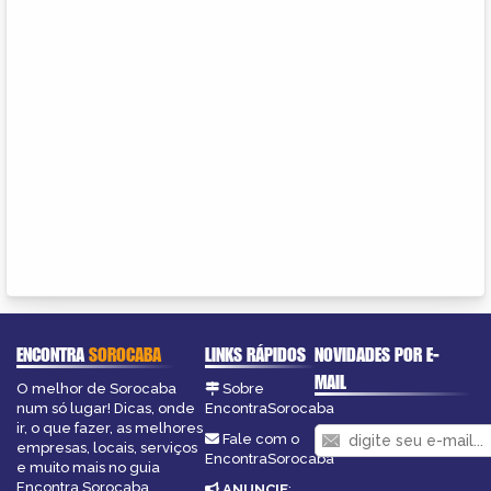
ENCONTRA
SOROCABA
LINKS RÁPIDOS
NOVIDADES POR E-
MAIL
O melhor de Sorocaba
Sobre
num só lugar! Dicas, onde
EncontraSorocaba
ir, o que fazer, as melhores
Fale com o
empresas, locais, serviços
EncontraSorocaba
e muito mais no guia
Encontra Sorocaba.
ANUNCIE
: