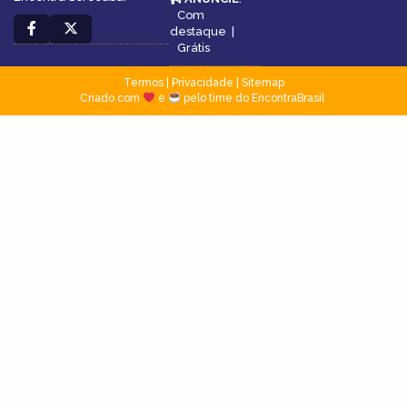
Com
destaque
|
Grátis
Termos
|
Privacidade
|
Sitemap
Criado com
e
pelo time do EncontraBrasil