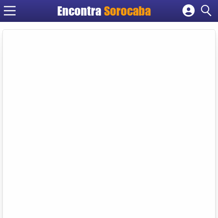
Encontra
Sorocaba
Cadastrar empresa
Fazer login
Criar conta