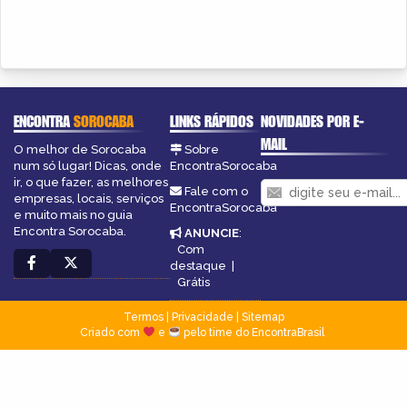
ENCONTRA
SOROCABA
LINKS RÁPIDOS
NOVIDADES POR E-
MAIL
O melhor de Sorocaba
Sobre
num só lugar! Dicas, onde
EncontraSorocaba
ir, o que fazer, as melhores
Fale com o
empresas, locais, serviços
EncontraSorocaba
e muito mais no guia
Encontra Sorocaba.
ANUNCIE
:
Com
destaque
|
Grátis
Termos
|
Privacidade
|
Sitemap
Criado com
e
pelo time do EncontraBrasil