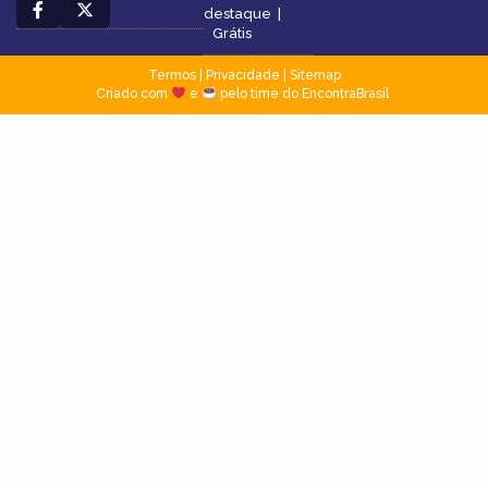
destaque
|
Grátis
Termos
|
Privacidade
|
Sitemap
Criado com
e
pelo time do EncontraBrasil