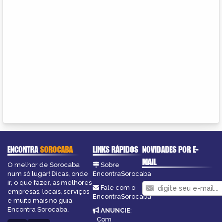
ENCONTRA
SOROCABA
LINKS RÁPIDOS
NOVIDADES POR E-
MAIL
O melhor de Sorocaba
Sobre
num só lugar! Dicas, onde
EncontraSorocaba
ir, o que fazer, as melhores
Fale com o
empresas, locais, serviços
EncontraSorocaba
e muito mais no guia
Encontra Sorocaba.
ANUNCIE
:
Com