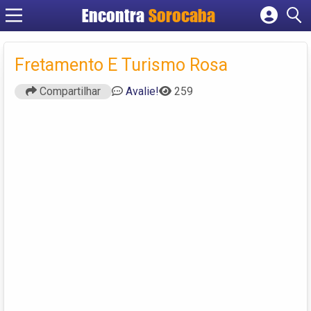
Encontra
Sorocaba
Cadastrar empresa
Fazer login
Fretamento E Turismo Rosa
Criar conta
Compartilhar
Avalie!
259