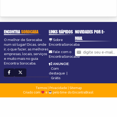
ENCONTRA
SOROCABA
LINKS RÁPIDOS
NOVIDADES POR E-
MAIL
O melhor de Sorocaba
Sobre
num só lugar! Dicas, onde
EncontraSorocaba
ir, o que fazer, as melhores
Fale com o
empresas, locais, serviços
EncontraSorocaba
e muito mais no guia
Encontra Sorocaba.
ANUNCIE
:
Com
destaque
|
Grátis
Termos
|
Privacidade
|
Sitemap
Criado com
e
pelo time do EncontraBrasil