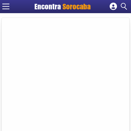
Encontra
Sorocaba
Cadastrar empresa
Fazer login
Criar conta